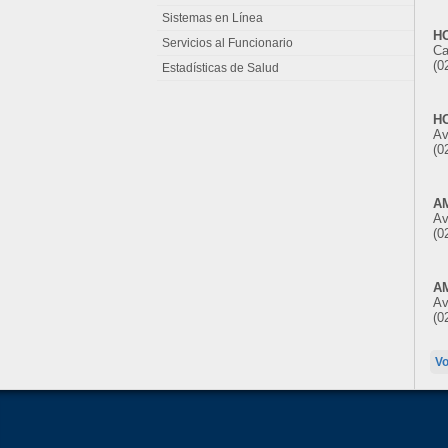
Sistemas en Línea
H
Servicios al Funcionario
Ca
(0
Estadísticas de Salud
H
Av
(0
A
Av
(0
A
Av
(0
Vo