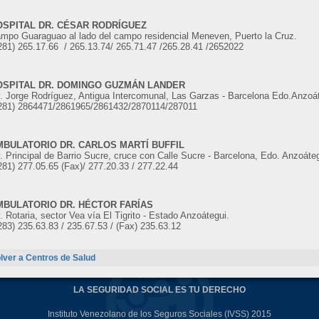
OSPITAL DR. CÉSAR RODRÍGUEZ
mpo Guaraguao al lado del campo residencial Meneven, Puerto la Cruz.
281) 265.17.66 / 265.13.74/ 265.71.47 /265.28.41 /2652022
OSPITAL DR. DOMINGO GUZMÁN LANDER
. Jorge Rodríguez, Antigua Intercomunal, Las Garzas - Barcelona Edo.Anzoát
281) 2864471/2861965/2861432/2870114/287011
MBULATORIO DR. CARLOS MARTÍ BUFFIL
. Principal de Barrio Sucre, cruce con Calle
Sucre - Barcelona, Edo. Anzoáteg
281) 277.05.65 (Fax)/ 277.20.33 / 277.22.44
MBULATORIO DR. HÉCTOR FARÍAS
. Rotaria, sector Vea vía El Tigrito - Estado Anzoátegui.
283) 235.63.83 / 235.67.53 / (Fax) 235.63.12
lver a Centros de Salud
LA SEGURIDAD SOCIAL ES TU DERECHO
Instituto Venezolano de los Seguros Sociales (IVSS) 2015