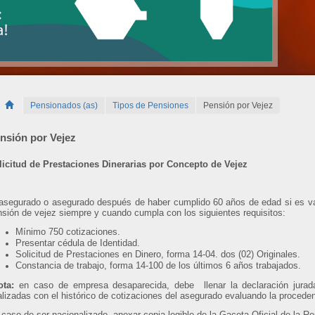
Pensionados (as)
Tipos de Pensiones
Pensión por Vejez
nsión por Vejez
licitud de Prestaciones Dinerarias por Concepto de Vejez
asegurado o asegurado después de haber cumplido 60 años de edad si es va
sión de vejez siempre y cuando cumpla con los siguientes requisitos:
Mínimo 750 cotizaciones.
Presentar cédula de Identidad
.
Solicitud de Prestaciones en Dinero, forma 14-04. dos (02) Originales.
Constancia de trabajo, forma 14-100 de los últimos 6 años trabajados.
ota:
en caso de empresa desaparecida, debe llenar la declaración jura
lizadas con el histórico de cotizaciones del asegurado evaluando la proced
caso de ser nacionalizado, anexar copia legible de la Gaceta Oficial de la R