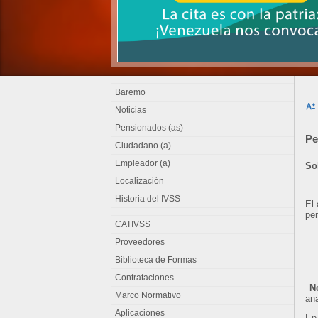
Baremo
Noticias
Pensionados (as)
Pe
Ciudadano (a)
Empleador (a)
So
Localización
Historia del IVSS
El 
pen
CATIVSS
Proveedores
Biblioteca de Formas
Contrataciones
N
Marco Normativo
ana
Aplicaciones
En 