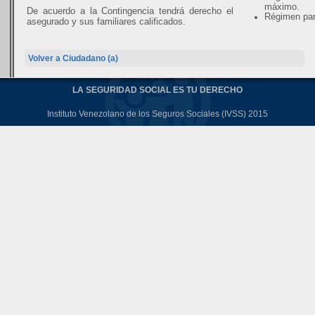
máximo.
De acuerdo a la Contingencia tendrá derecho el
Régimen par
asegurado y sus familiares calificados.
Volver a Ciudadano (a)
LA SEGURIDAD SOCIAL ES TU DERECHO
Instituto Venezolano de los Seguros Sociales (IVSS) 2015