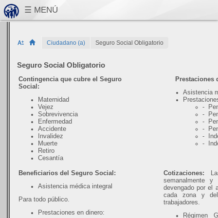
Ciudadano (a)
Seguro Social Obligatorio
Seguro Social Obligatorio
Contingencia que cubre el Seguro
Prestaciones de
Social:
Asistencia m
Maternidad
Prestaciones
Vejez
- Pen
Sobrevivencia
- Pen
Enfermedad
- Pen
Accidente
- Pen
Invalidez
- Ind
Muerte
- Ind
Retiro
Cesantía
Beneficiarios del Seguro Social:
Cotizaciones:
Las
semanalmente y 
Asistencia médica integral
devengado por el a
cada zona y del
Para todo público.
trabajadores.
Prestaciones en dinero:
Régimen Ge